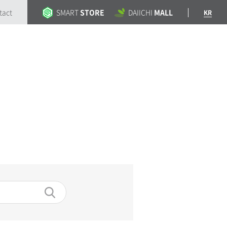
tact
SMART
STORE
DAIICHI
MALL
KR